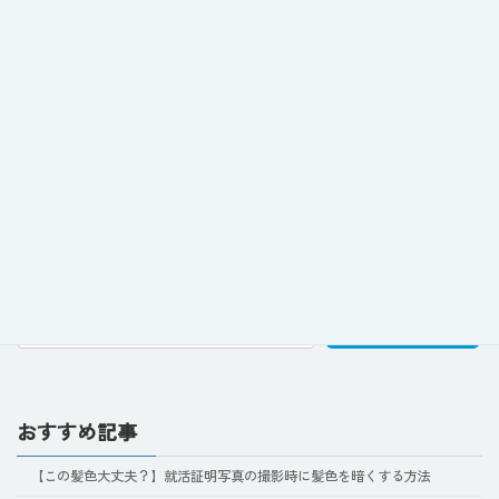
Previous article
【Internships】Should You Wear a Suit for Your ID Photo? What to Do If You Don’t Have One Yet
June 24, 2026
検索
おすすめ記事
【この髪色大丈夫？】就活証明写真の撮影時に髪色を暗くする方法