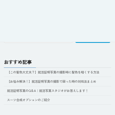
[Attention College Students] Is a "Selfie" Okay for Part-Time Job Resumes? Professional Etiquette & Tips to Avoid Failure
July 10, 2026
検索
おすすめ記事
【この髪色大丈夫？】就活証明写真の撮影時に髪色を暗くする方法
【お悩み解決！】就活証明写真の撮影で困った時の対処法まとめ
就活証明写真のQ＆A｜就活写真スタジオがお答えします！
スーツ合成オプションのご紹介