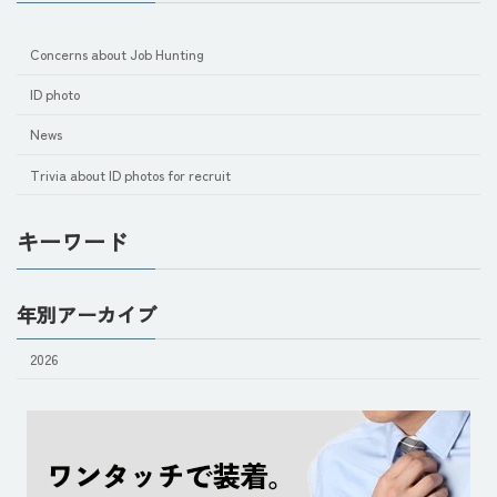
Concerns about Job Hunting
ID photo
News
Trivia about ID photos for recruit
キーワード
年別アーカイブ
2026